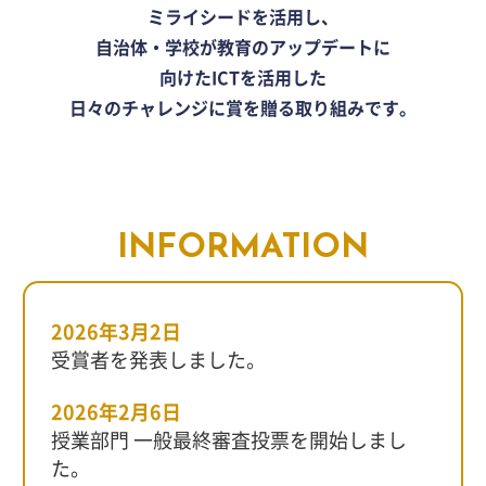
ー
ミライシードを活用し、
ド
自治体・学校が教育のアップデートに
A
向けたICTを活用した
W
A
日々のチャレンジに賞を贈る取り組みです。
R
D
2
0
2
5
INFORMATION
受
賞
者
発
2026年3月2日
表
受賞者を発表しました。
2026年2月6日
授業部門 一般最終審査投票を開始しまし
た。