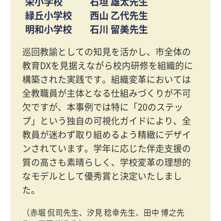
栄小学校
石垣 雄太先生
緑丘小学校
西山 乙代先生
明和小学校
石川 留美先生
巡回教諭としての知見を活かし、市全体の
教育DXを見据えながら校内研修を組織的に
構築された実践です。組織変革においては
全教職員が主体となる仕組みづくりが不可
欠ですが、本事例では特に「20のステッ
プ」という独自の可視化ガイドにより、全
教員が迷わず取り組めるよう精緻にデザイ
ンされています。学年に応じた伴走支援の
質の高さも素晴らしく、学校変革の理想的
なモデルとして優秀賞と決定いたしまし
た。
（赤堀 侃司先生、汐見 稔幸先生、田中 博之先