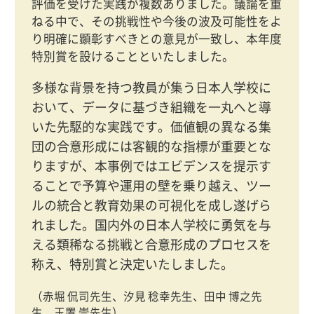
評価を受けた実践が複数ありました。議論を重
ねる中で、その挑戦性や今後の波及可能性をよ
り明確に顕彰すべきとの意見が一致し、本年度
特別賞を設けることといたしました。
多様な背景を持つ教員が集う日本人学校に
おいて、データに基づき組織を一丸へと導
いた先駆的な実践です。価値観の異なる集
団の合意形成には客観的な指標が重要とな
りますが、本事例ではエビデンスを提示す
ることで予算や運用の壁を乗り越え、ツー
ルの統合と教育効果の可視化を成し遂げら
れました。国内外の日本人学校に勇気を与
える類稀なる挑戦と合意形成のプロセスを
称え、特別賞と決定いたしました。
（赤堀 侃司先生、汐見 稔幸先生、田中 博之先
生、玉置 崇先生）