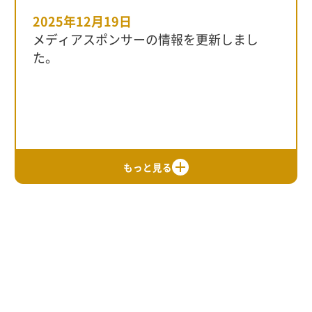
2025年12月19日
メディアスポンサーの情報を更新しまし
た。
2025年12月5日
2025年11月17日
審査員とエントリー特典の情報を更新しま
2025年11月17日
ミライシードAWARD2025のエントリー相談
した。
2025年10月16日
ミライシードAWARD2025のチラシをご用意
会のお申込みを開始いたしました。詳細は
ミライシードAWARD2025のエントリーを開
しました。詳細は
こちら
からご確認くださ
こちら
からご確認ください。
もっと見る
始いたしました。たくさんの先生方のエン
い。
トリーをお待ちしております。