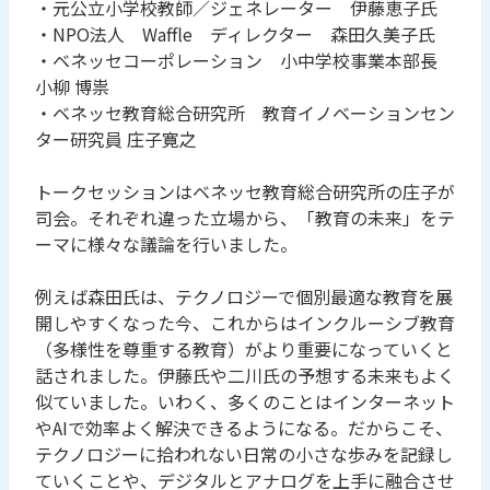
・元公立小学校教師／ジェネレーター 伊藤恵子氏
・NPO法人 Waffle ディレクター 森田久美子氏
・ベネッセコーポレーション 小中学校事業本部長
小柳 博祟
・ベネッセ教育総合研究所 教育イノベーションセン
ター研究員 庄子寛之
トークセッションはベネッセ教育総合研究所の庄子が
司会。それぞれ違った立場から、「教育の未来」をテ
ーマに様々な議論を行いました。
例えば森田氏は、テクノロジーで個別最適な教育を展
開しやすくなった今、これからはインクルーシブ教育
（多様性を尊重する教育）がより重要になっていくと
話されました。伊藤氏や二川氏の予想する未来もよく
似ていました。いわく、多くのことはインターネット
やAIで効率よく解決できるようになる。だからこそ、
テクノロジーに拾われない日常の小さな歩みを記録し
ていくことや、デジタルとアナログを上手に融合させ