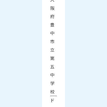
阪
府
豊
中
市
立
第
五
中
学
校
ド