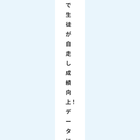
で
生
徒
が
自
走
し
成
績
向
上！
デ
ー
タ