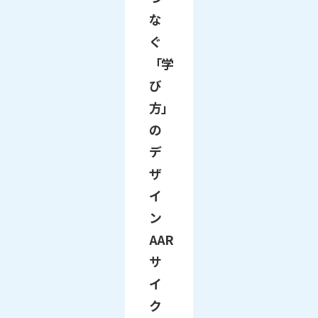
な
ぐ
「学
び
方」
の
デ
ザ
イ
ン
AAR
サ
イ
ク