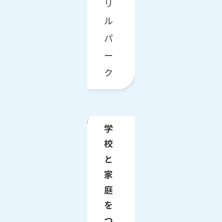
リ
ル
パ
ー
ク
学
校
と
家
庭
を
つ