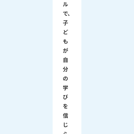
ル
で、
子
ど
も
が
自
分
の
学
び
を
信
じ
ら