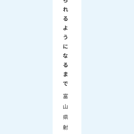
れ
る
よ
う
に
な
る
ま
で
富
山
県
射