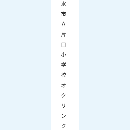
水
市
立
片
口
小
学
校
オ
ク
リ
ン
ク