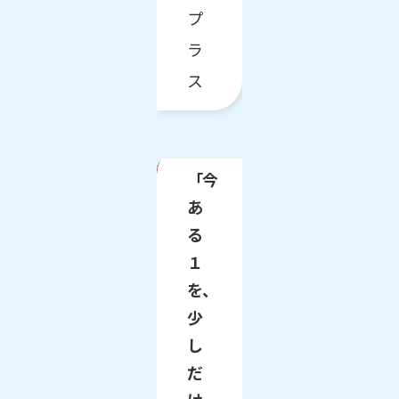
プ
ラ
ス
「今
あ
る
１
を、
少
し
だ