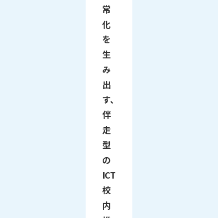
常
化
を
生
み
出
す、
伴
走
型
の
ICT
校
内