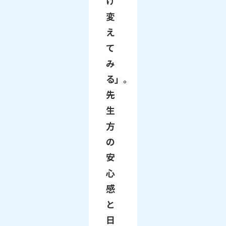
け
変
え
て
み
る」。
先
生
方
の
安
心
感
と
日