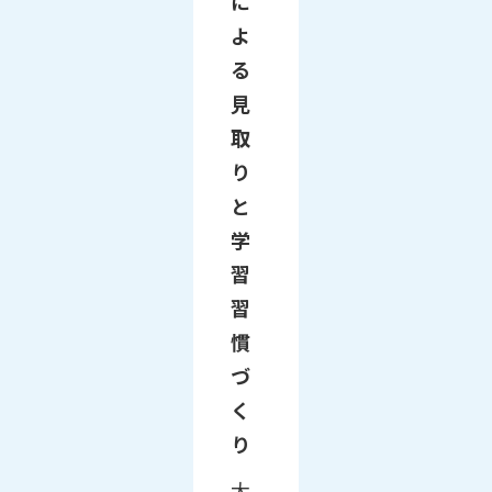
に
よ
る
見
取
り
と
学
習
習
慣
づ
く
り
大