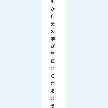
も
が
自
分
の
学
び
を
信
じ
ら
れ
る
よ
う