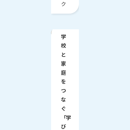
ク
学
校
と
家
庭
を
つ
な
ぐ
「学
び