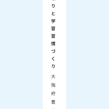
り
と
学
習
習
慣
づ
く
り
大
阪
府
豊