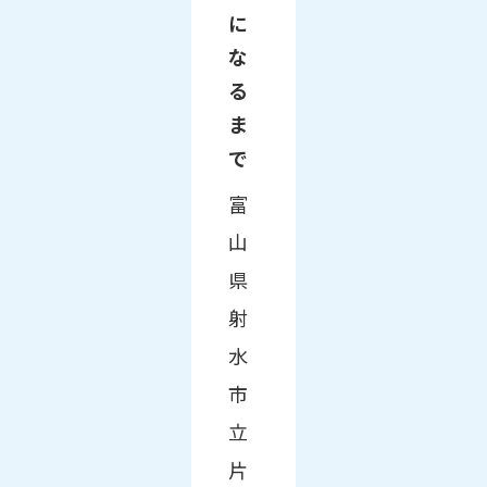
に
な
る
ま
で
富
山
県
射
水
市
立
片