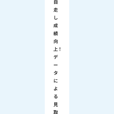
自
走
し
成
績
向
上！
デ
ー
タ
に
よ
る
見
取