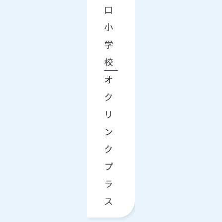
口
小
学
校
オ
ク
リ
ン
ク
プ
ラ
ス