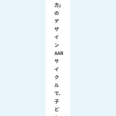
方」
の
デ
ザ
イ
ン
AAR
サ
イ
ク
ル
で、
子
ど