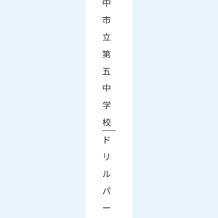
中
市
立
第
五
中
学
校
ド
リ
ル
パ
ー