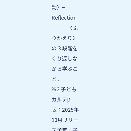
動〉−
Reflection
〈ふ
りかえり〉
の３段階を
くり返しな
がら学ぶこ
と。
※2 子ども
カルテβ
版：2025年
10月リリー
ス予定「子