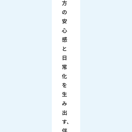
方
の
安
心
感
と
日
常
化
を
生
み
出
す、
伴