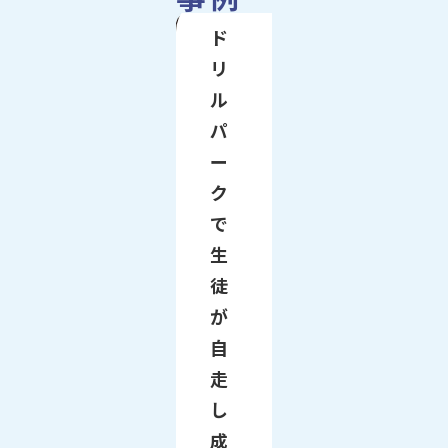
ド
リ
ル
パ
ー
ク
で
生
徒
が
自
走
し
成