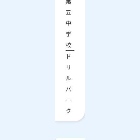
第
五
中
学
校
ド
リ
ル
パ
ー
ク