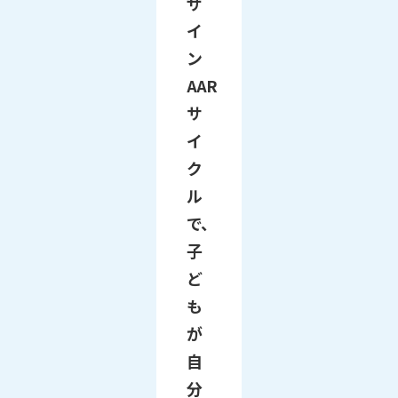
ザ
イ
ン
AAR
サ
イ
ク
ル
で、
子
ど
も
が
自
分