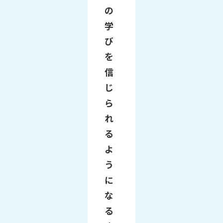
の
学
び
を
信
じ
ら
れ
る
よ
う
に
な
る