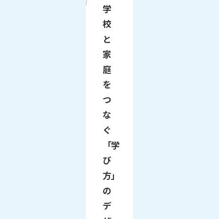
学
校
と
家
庭
を
つ
な
ぐ
「学
び
方」
の
デ