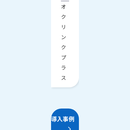
オ
ク
リ
ン
ク
プ
ラ
ス
導入事例