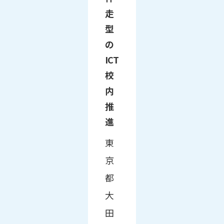
走
型
の
ICT
校
内
推
進
東
京
都
大
田