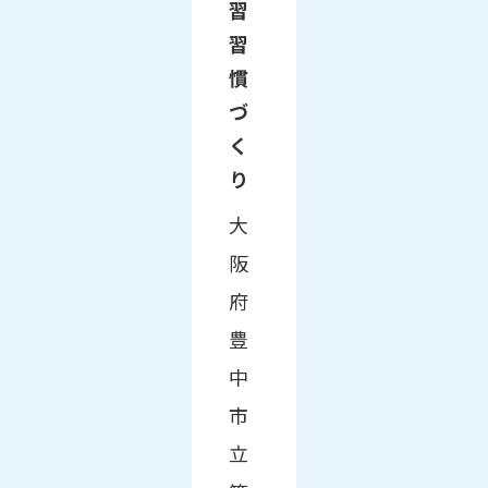
習
習
慣
づ
く
り
大
阪
府
豊
中
市
立