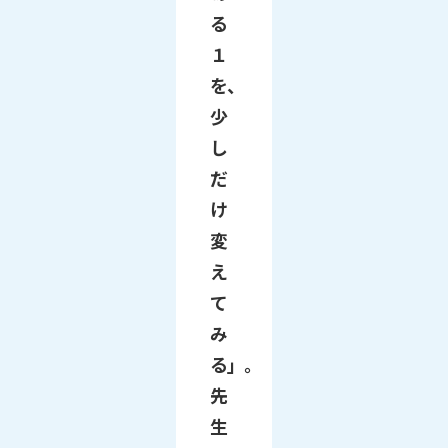
る
１
を、
少
し
だ
け
変
え
て
み
る」。
先
生