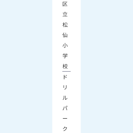
区
立
松
仙
小
学
校
ド
リ
ル
パ
ー
ク