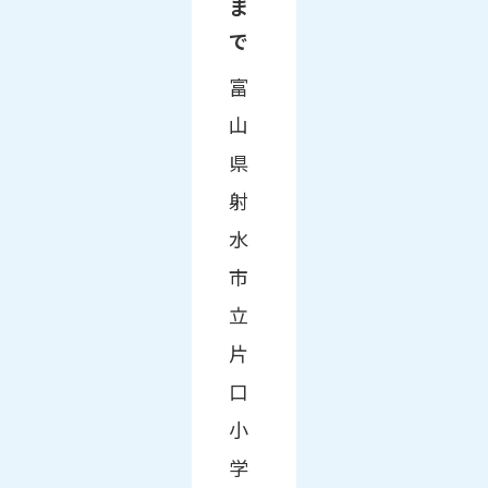
ま
で
富
山
県
射
水
市
立
片
口
小
学