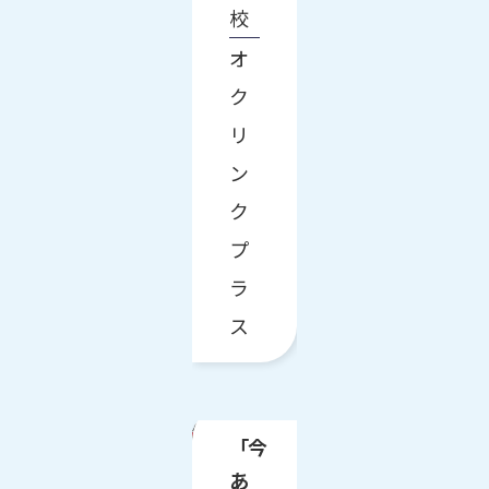
校
オ
ク
リ
ン
ク
プ
ラ
ス
「今
あ