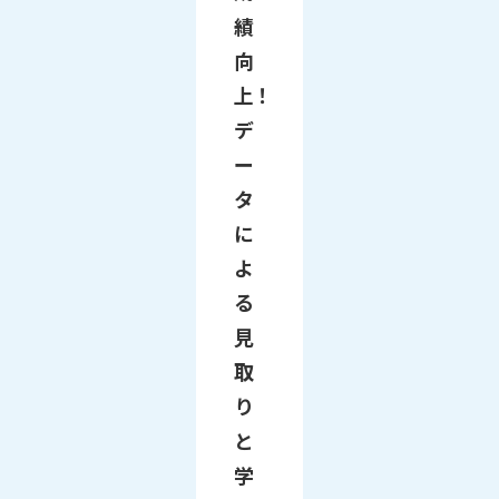
績
向
上！
デ
ー
タ
に
よ
る
見
取
り
と
学