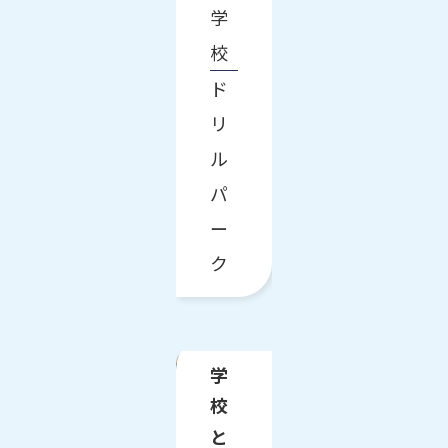
学
校
ド
リ
ル
パ
ー
ク
学
校
と