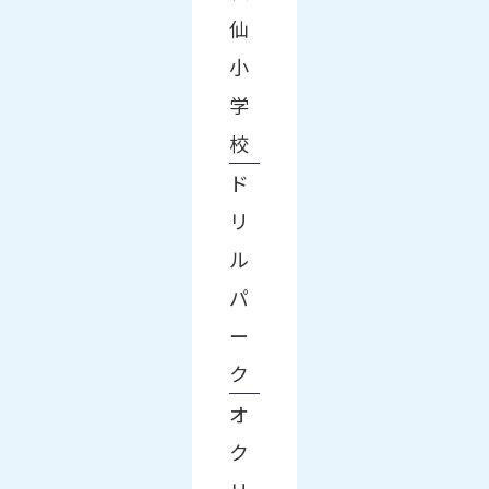
仙
小
学
校
ド
リ
ル
パ
ー
ク
オ
ク