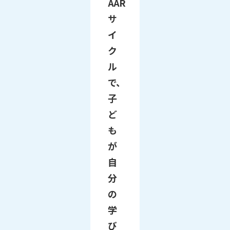
AAR
サ
イ
ク
ル
で、
子
ど
も
が
自
分
の
学
び