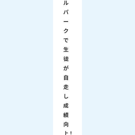
ル
パ
ー
ク
で
生
徒
が
自
走
し
成
績
向
上！