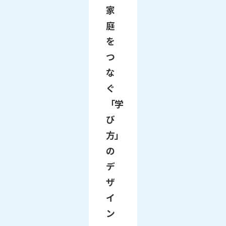
家
庭
を
つ
な
ぐ
「学
び
方」
の
デ
ザ
イ
ン