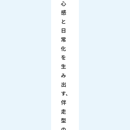
心
感
と
日
常
化
を
生
み
出
す、
伴
走
型
の