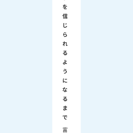
を
信
じ
ら
れ
る
よ
う
に
な
る
ま
で
富