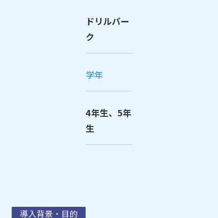
ドリルパー
ク
学年
4年生、5年
生
導入背景・目的