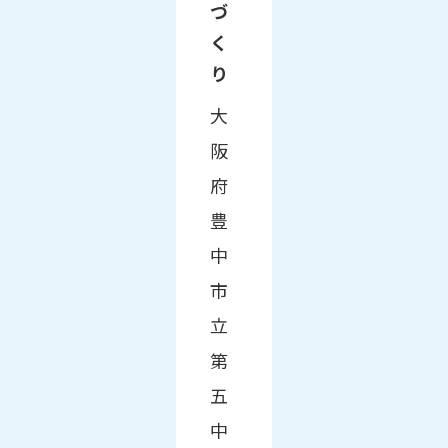
づ
く
り
大
阪
府
豊
中
市
立
第
五
中