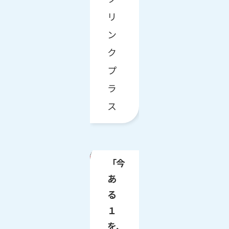
リ
ン
ク
プ
ラ
ス
「今
あ
る
１
を、