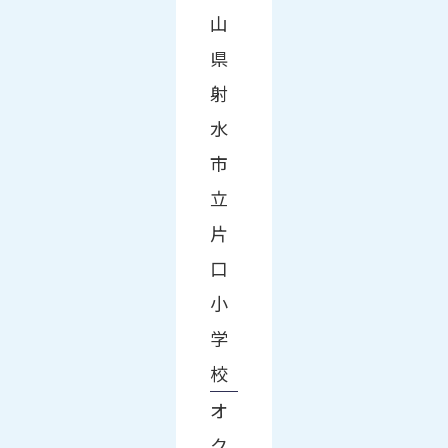
山
県
射
水
市
立
片
口
小
学
校
オ
ク