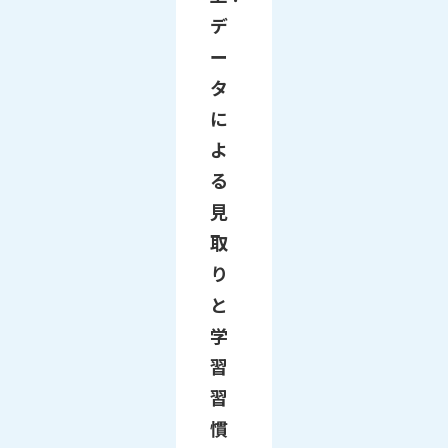
デ
ー
タ
に
よ
る
見
取
り
と
学
習
習
慣