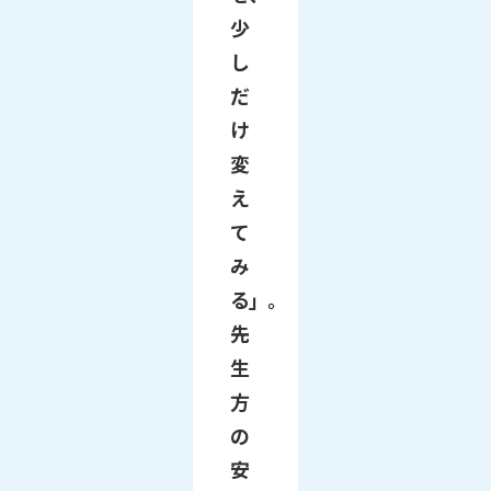
少
し
だ
け
変
え
て
み
る」。
先
生
方
の
安