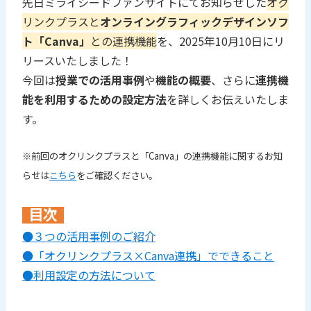
先日ミライシードファンサイトにてお知らせした
オク
リンクプラスと
オンライングラフィックデザインソフ
ト「Canva」
との連携機能
を、2025年10月10日にリ
リースいたしました！
今回は
授業での活用事例
や
機能の概要
、さらに
連携機
能を利用するための設定方法
を詳しくお伝えいたしま
す。
※前回のオクリンクプラスと「Canva」の連携機能に関するお知
らせは
こちら
をご確認ください。
目次
●３つの活用事例のご紹介
●「オクリンクプラス×Canva連携」でできること
●利用設定の方法について