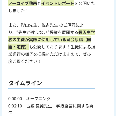
アーカイブ動画
と
イベントレポート
を公開いた
しました！
また、影山先生、佐古先生 のご厚意によ
り、“先生が教えない”授業を展開する
長沢中学
校の生徒が実際に使用している司会原稿（国
語・道徳）
も公開しております！生徒による授
業進行の様子を把握いただけますので、ぜひ一
度ご覧ください！
タイムライン
0:00:00 オープニング
0:02:10 古舘 良純先生 学級経営に関する発
信