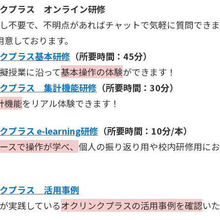
クプラス オンライン研修
し不要で、不明点があればチャットで気軽に質問できま
用意しております。
クプラス基本研修
（所要時間：45分）
擬授業に沿って
基本操作の体験
ができます！
クプラス 集計機能研修
（所要時間：30分）
計機能
をリアル体験できます！
プラス e-learning研修
（所要時間：10分/本）
ースで操作が学べ、
個人の振り返り用や校内研修用にお
クプラス 活用事例
が実践している
オクリンクプラスの活用事例
を確認
いた