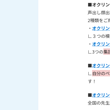
■オクリン
声出し顔出
2種類をご
・
オクリン
∟３つの模
・
オクリン
∟3つの
集
■
オクリンク
∟
自分のペ
す！
■
オクリン
全国の先生