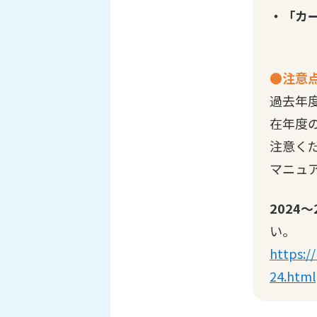
・「カー
●注意
過去年
在年度
注意くだ
マニュ
2024
い。
https:/
24.html