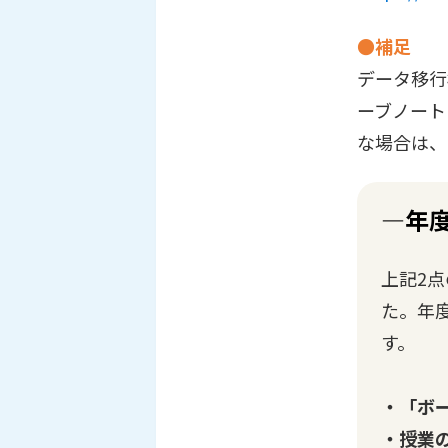
●補足
データ移行
ーブノート
な場合は、
―年
上記2
た。年
す。
・「ボ
・授業