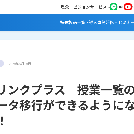
理念・ビジョン
サービス
LINE
Y
特長
製品一覧
導入事例
研修・セミナ
2025年3月15日
リンクプラス 授業一覧
ータ移行ができるように
！