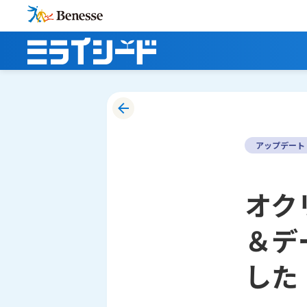
アップデート
オク
＆デ
した