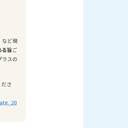
」など現
ある旨
ご
プラスの
くださ
date_20