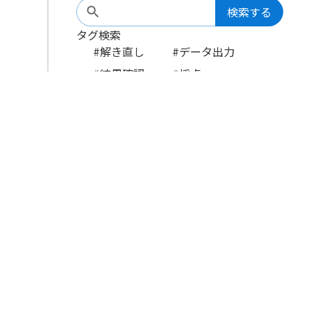
検索する
タグ検索
#解き直し
#データ出力
#結果確認
#採点
#解答方法
#テスト配信
#テスト準備
資料ダウンロード
フリーワード検索
お問い合わせ
検索する
LINE
YouTube
メルマガ
タグ検索
#新規ユーザー
#共通URL
#子ども
#管理者
#一般先生
#移行ユーザー
s
#進学
#復元
#管理者権限