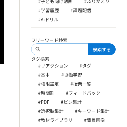
#子ども向け動画
#ふりかえり
#学習履歴
#課題配信
#Aiドリル
フリーワード検索
検索する
タグ検索
#リアクション
#タグ
#基本
#協働学習
#権限設定
#授業一覧
#時間割
#フィードバック
#PDF
#ピン集計
#選択肢集計
#キーワード集計
#教材ライブラリ
#背景画像