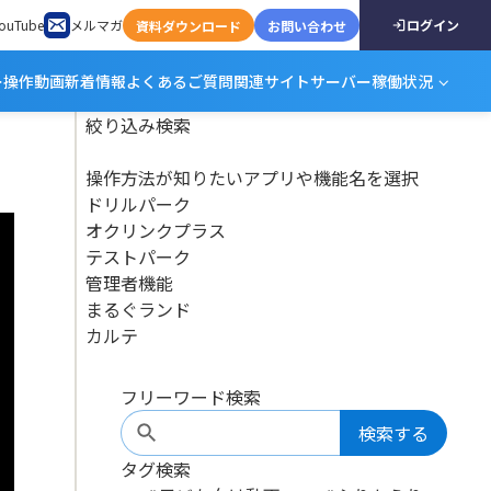
ouTube
メルマガ
ログイン
資料ダウンロード
お問い合わせ
ー
操作動画
新着情報
よくあるご質問
関連サイト
サーバー稼働状況
絞り込み
検索
操作方法が知りたいアプリや機能名を選択
ドリルパーク
オクリンクプラス
テストパーク
管理者機能
まるぐランド
カルテ
フリーワード検索
検索する
タグ検索