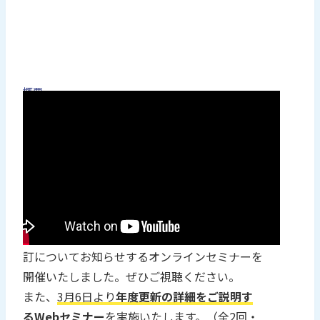
概要
1月24日に開催した年度更新・機能改訂説明会のアー
カイブ動画となります。
※視聴時間：39分53秒
日時
1月24日(金)15:30-16:30
2025年1月24日（金）に、年度更新＆ソフト改
訂についてお知らせするオンラインセミナーを
開催いたしました。ぜひご視聴ください。
また、
3月6日より
年度更新の詳細をご説明す
るWebセミナー
を実施いたします。
（全2回・