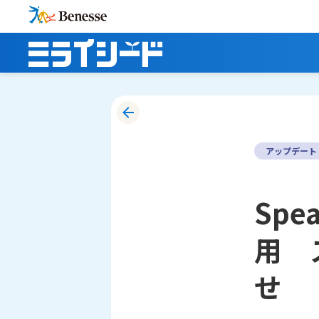
アップデート
Spe
用 
せ