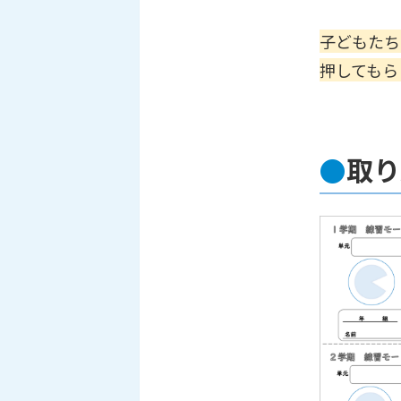
子どもたちが
押してもら
●
取り