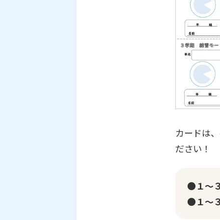
カードは、
ださい！
●１～
●１～