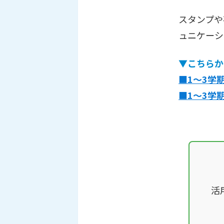
スタンプや
ュニケーシ
▼こちらか
■1～3学
■1～3学
活