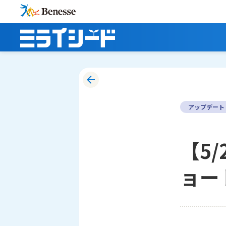
アップデート
【5
ョー