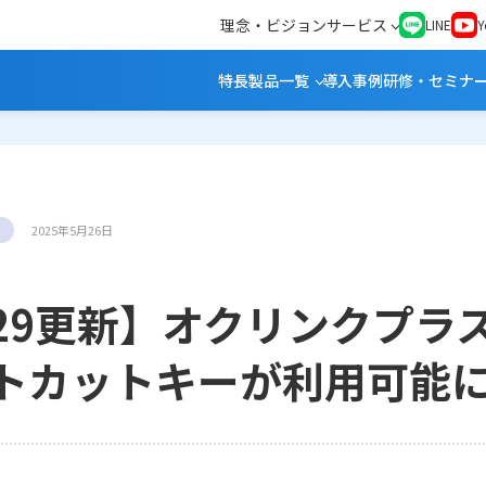
理念・ビジョン
サービス
LINE
Y
特長
製品一覧
導入事例
研修・セミナ
2025年5月26日
/29更新】オクリンクプラ
トカットキーが利用可能