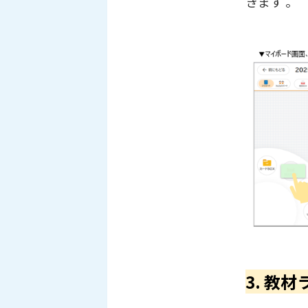
きます 。
3. 教