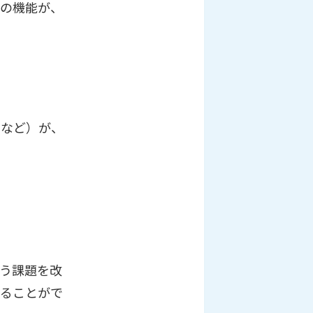
点の機能が、
けなど）が、
う課題を改
送ることがで