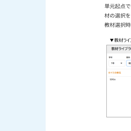
単元起点で
材の選択を
教材選択時