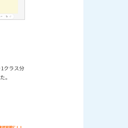
1クラス分
した。